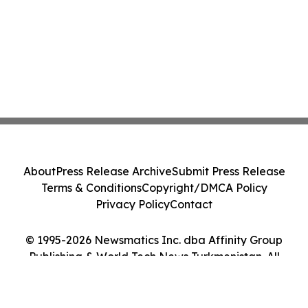
About
Press Release Archive
Submit Press Release
Terms & Conditions
Copyright/DMCA Policy
Privacy Policy
Contact
© 1995-2026 Newsmatics Inc. dba Affinity Group
Publishing & World Tech News Turkmenistan. All
Rights Reserved.
Cookie Settings / Your Privacy Choices