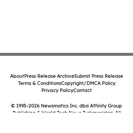
About
Press Release Archive
Submit Press Release
Terms & Conditions
Copyright/DMCA Policy
Privacy Policy
Contact
© 1995-2026 Newsmatics Inc. dba Affinity Group
Publishing & World Tech News Turkmenistan. All
Rights Reserved.