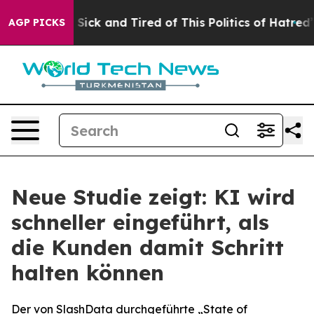
le Are Sick and Tired of This Politics of Hatred”
The S
AGP PICKS
Neue Studie zeigt: KI wird
schneller eingeführt, als
die Kunden damit Schritt
halten können
Der von SlashData durchgeführte „State of