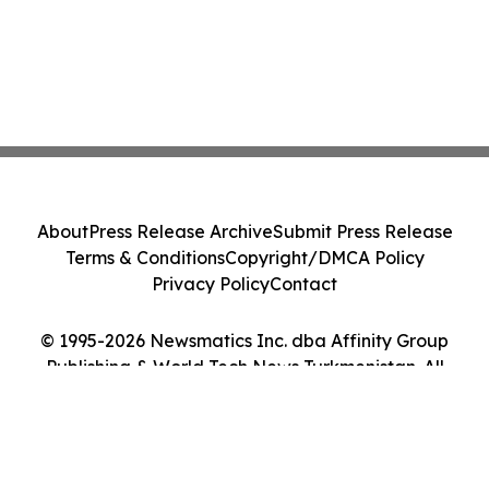
About
Press Release Archive
Submit Press Release
Terms & Conditions
Copyright/DMCA Policy
Privacy Policy
Contact
© 1995-2026 Newsmatics Inc. dba Affinity Group
Publishing & World Tech News Turkmenistan. All
Rights Reserved.
Cookie Settings / Your Privacy Choices