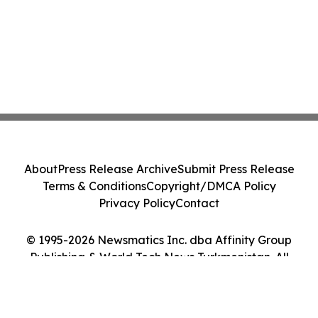
About
Press Release Archive
Submit Press Release
Terms & Conditions
Copyright/DMCA Policy
Privacy Policy
Contact
© 1995-2026 Newsmatics Inc. dba Affinity Group
Publishing & World Tech News Turkmenistan. All
Rights Reserved.
Cookie Settings / Your Privacy Choices