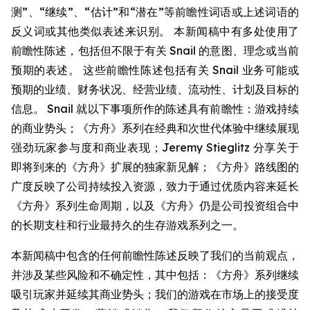
测”、“继续”、“估计”和“潜在”等前瞻性词语或上述词语的
反义词或其他类似表述来识别。 本新闻稿中有多处使用了
前瞻性陈述，包括但不限于有关 Snail 的意图、理念或当前
预期的表述。 这些前瞻性陈述包括有关 Snail 业务可能或
预期的业绩、财务状况、经营业绩、流动性、计划及目标的
信息。 Snail 就以下事项所作的陈述具有前瞻性：游戏持续
的商业势头；《方舟》系列在经典和次世代体验中继续展现
强劲玩家参与度和商业表现；Jeremy Stieglitz 分享关于
即将到来的《方舟》扩展的独家新见解；《方舟》路线图的
广度反映了公司持续投入资源，致力于通过优质内容来延长
《方舟》系列生命周期，以及《方舟》仍是公司投资组合中
的长期支柱和行业最持久的生存游戏系列之一。
本新闻稿中包含的任何前瞻性陈述反映了我们的当前观点，
并涉及某些风险和不确定性，其中包括：《方舟》系列继续
吸引玩家并延续其商业势头；我们的游戏在市场上的接受度