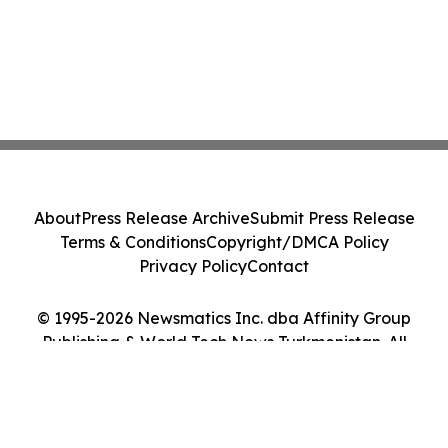
About
Press Release Archive
Submit Press Release
Terms & Conditions
Copyright/DMCA Policy
Privacy Policy
Contact
© 1995-2026 Newsmatics Inc. dba Affinity Group
Publishing & World Tech News Turkmenistan. All
Rights Reserved.
Cookie Settings / Your Privacy Choices